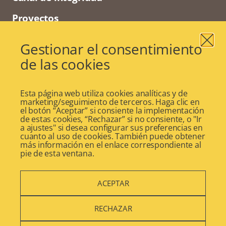
Proyectos
Voluntariado
Gestionar el consentimiento
Vidas con Historia
de las cookies
Senior University
Esta página web utiliza cookies analíticas y de
Blog
marketing/seguimiento de terceros. Haga clic en
el botón “Aceptar” si consiente la implementación
Actualidad
de estas cookies, “Rechazar” si no consiente, o "Ir
a ajustes" si desea configurar sus preferencias en
cuanto al uso de cookies. También puede obtener
más información en el enlace correspondiente al
pie de esta ventana.
ACEPTAR
©2024 DomusVi
Aviso Legal
RECHAZAR
Política de Privacidad