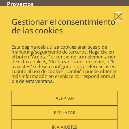
Proyectos
Voluntariado
Gestionar el consentimiento
Vidas con Historia
de las cookies
Senior University
Esta página web utiliza cookies analíticas y de
Blog
marketing/seguimiento de terceros. Haga clic en
el botón “Aceptar” si consiente la implementación
Actualidad
de estas cookies, “Rechazar” si no consiente, o "Ir
a ajustes" si desea configurar sus preferencias en
cuanto al uso de cookies. También puede obtener
más información en el enlace correspondiente al
pie de esta ventana.
ACEPTAR
©2024 DomusVi
Aviso Legal
RECHAZAR
Política de Privacidad
IR A AJUSTES